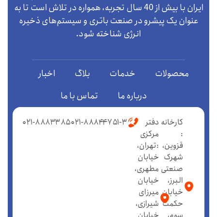
ایران با بیش از 40 سال تجربه، همواره در تلاش است تا به
عنوان یک پیشرو در صنعت باتری و سیستم‌های ذخیره
انرژی شناخته شود.
محصولات
خدمات
بلاگ
اخبار
درباره ما
تماس با ما
کارخانه
دفتر
۰۲۱-۸۸۸۴۴۷۵۱-۳
۰۲۱-۸۸۸۳۳۸۵
:
مرکزی
قزوین،
:تهران،
شهرک
خیابان
صنعتی
مطهری،
البرز،
خیابان
خیابان
میرزای
حکمت
شیرازی،
سوم،
خیابان